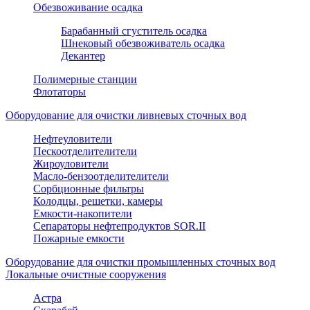
Обезвоживание осадка
Барабанный сгуститель осадка
Шнековый обезвоживатель осадка
Декантер
Полимерные станции
Флотаторы
Оборудование для очистки ливневых сточных вод
Нефтеуловители
Пескоотделителители
Жироуловители
Масло-бензоотделителители
Сорбционные фильтры
Колодцы, решетки, камеры
Емкости-накопители
Сепараторы нефтепродуктов SOR.II
Пожарные емкости
Оборудование для очистки промышленных сточных вод
Локальные очистные сооружения
Астра